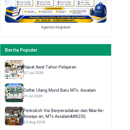
Agenda Kegiatan
Berita Populer
Rapat Awal Tahun Pelajaran
07 Jul 2026
Daftar Ulang Murid Baru MTs. Assalam
01 Jul 2026
Perkokoh Visi Berperadaban dan Nilai Ke-
Aswaja-an, MTs Assalam&#8230;
03 Aug 2026